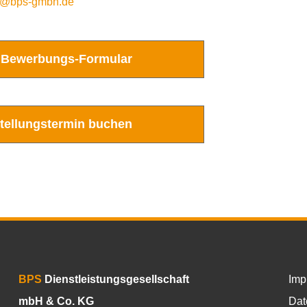
g@bps-gmbh.de
 Bewerbungs-Formular
tellungstermin buchen
BPS
Dienstleistungsgesellschaft
Imp
mbH & Co. KG
Dat