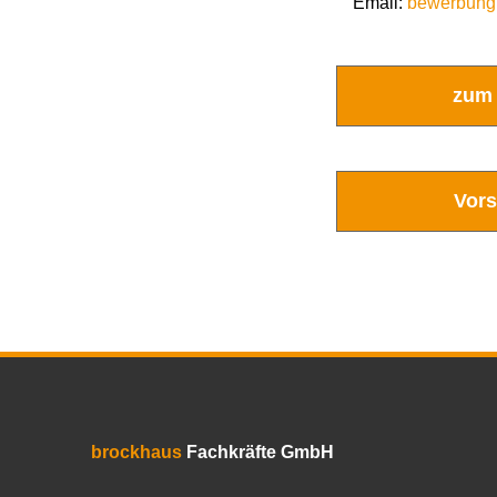
Email:
bewerbun
zum
Vors
brockhaus
Fachkräfte GmbH