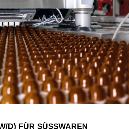
W/D) FÜR SÜSSWAREN