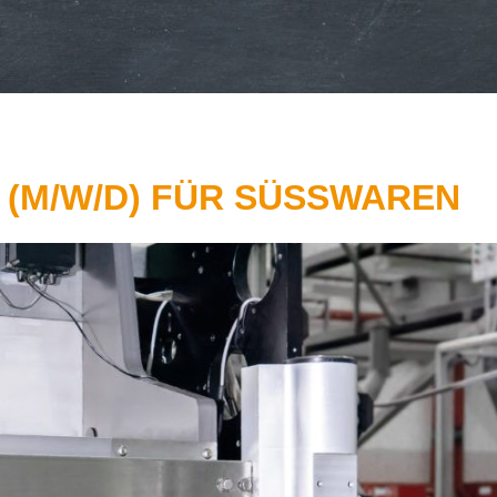
(M/W/D) FÜR SÜSSWAREN