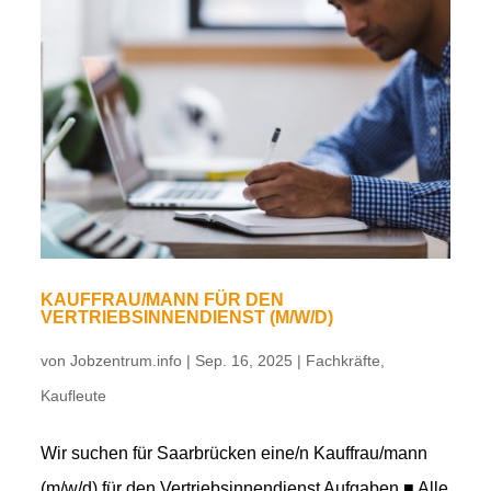
KAUFFRAU/MANN FÜR DEN
VERTRIEBSINNENDIENST (M/W/D)
von
Jobzentrum.info
|
Sep. 16, 2025
|
Fachkräfte
,
Kaufleute
Wir suchen für Saarbrücken eine/n Kauffrau/mann
(m/w/d) für den Vertriebsinnendienst Aufgaben ■ Alle