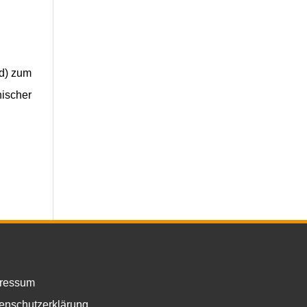
/d) zum
nischer
ressum
enschutzerklärung