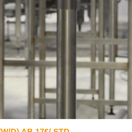
/D) AB 17€/ STD.