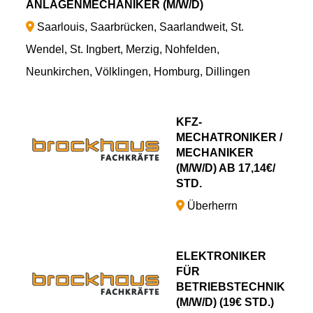
ANLAGENMECHANIKER (M/W/D)
Saarlouis, Saarbrücken, Saarlandweit, St.
Wendel, St. Ingbert, Merzig, Nohfelden,
Neunkirchen, Völklingen, Homburg, Dillingen
KFZ-
MECHATRONIKER /
MECHANIKER
(M/W/D) AB 17,14€/
STD.
Überherrn
ELEKTRONIKER
FÜR
BETRIEBSTECHNIK
(M/W/D) (19€ STD.)