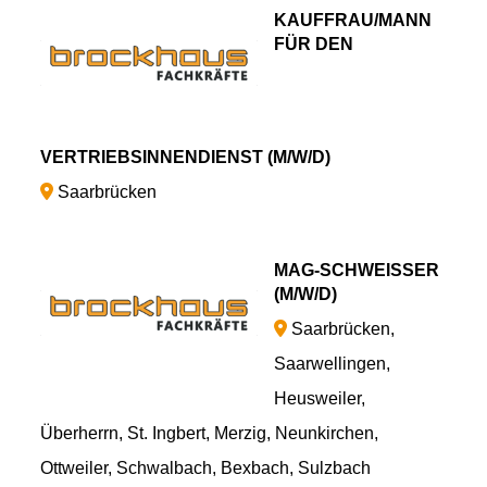
KAUFFRAU/MANN
FÜR DEN
VERTRIEBSINNENDIENST (M/W/D)
Saarbrücken
MAG-SCHWEISSER (
M/W/D)
Saarbrücken,
Saarwellingen,
Heusweiler,
Überherrn, St. Ingbert, Merzig, Neunkirchen,
Ottweiler, Schwalbach, Bexbach, Sulzbach